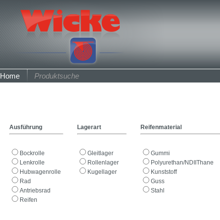
Home
Produktsuche
Ausführung
Lagerart
Reifenmaterial
Bockrolle
Gleitlager
Gummi
Lenkrolle
Rollenlager
Polyurethan/NDIIThane
Hubwagenrolle
Kugellager
Kunststoff
Rad
Guss
Antriebsrad
Stahl
Reifen