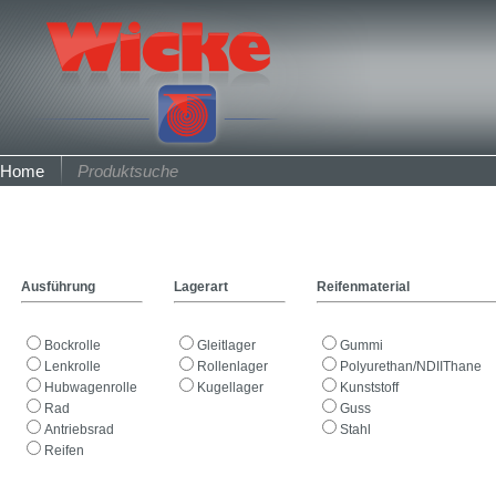
Home
Produktsuche
Ausführung
Lagerart
Reifenmaterial
Bockrolle
Gleitlager
Gummi
Lenkrolle
Rollenlager
Polyurethan/NDIIThane
Hubwagenrolle
Kugellager
Kunststoff
Rad
Guss
Antriebsrad
Stahl
Reifen