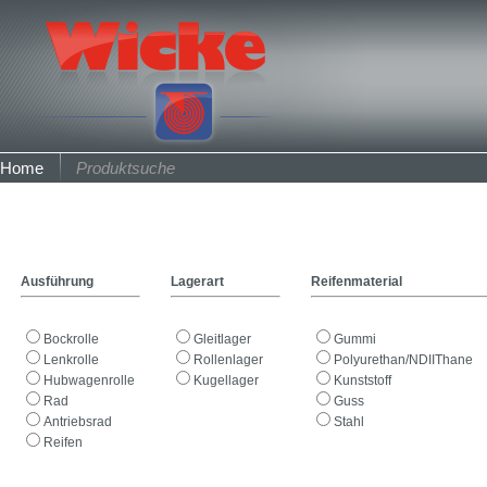
Home
Produktsuche
Ausführung
Lagerart
Reifenmaterial
Bockrolle
Gleitlager
Gummi
Lenkrolle
Rollenlager
Polyurethan/NDIIThane
Hubwagenrolle
Kugellager
Kunststoff
Rad
Guss
Antriebsrad
Stahl
Reifen