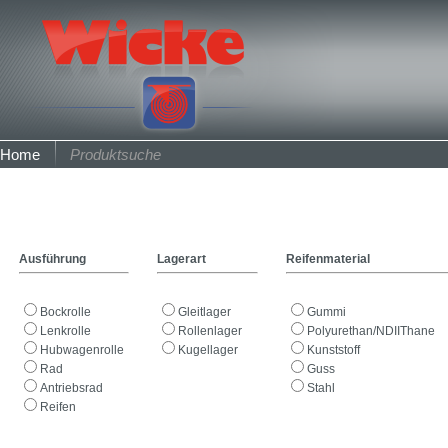
Home
Produktsuche
Ausführung
Lagerart
Reifenmaterial
Bockrolle
Gleitlager
Gummi
Lenkrolle
Rollenlager
Polyurethan/NDIIThane
Hubwagenrolle
Kugellager
Kunststoff
Rad
Guss
Antriebsrad
Stahl
Reifen