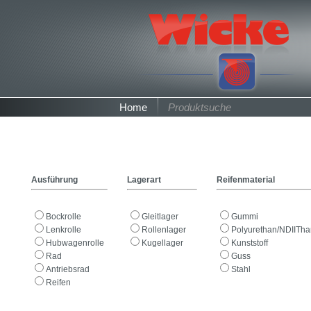
Home
Produktsuche
Ausführung
Lagerart
Reifenmaterial
Bockrolle
Gleitlager
Gummi
Lenkrolle
Rollenlager
Polyurethan/NDIITh
Hubwagenrolle
Kugellager
Kunststoff
Rad
Guss
Antriebsrad
Stahl
Reifen