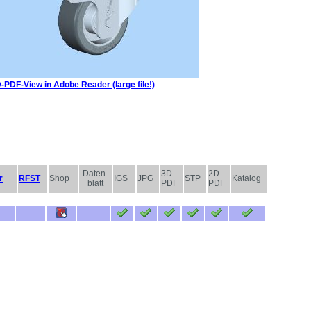
-PDF-View in Adobe Reader (large file!)
Daten-
3D-
2D-
r
RFST
Shop
IGS
JPG
STP
Katalog
blatt
PDF
PDF