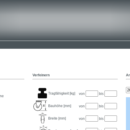
Verfeinern
Ar
Tragfähigkeit [kg]
von
bis
ane
Bauhöhe [mm]
von
bis
Breite [mm]
von
bis