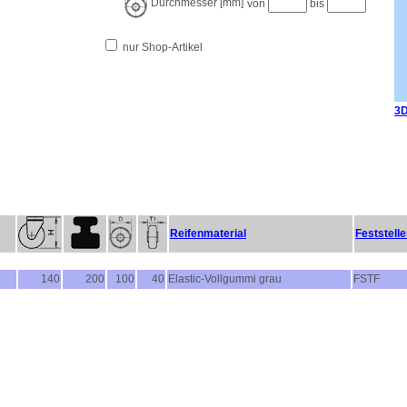
Durchmesser [mm]
von
bis
nur Shop-Artikel
3D
Reifenmaterial
Feststelle
140
200
100
40
Elastic-Vollgummi grau
FSTF