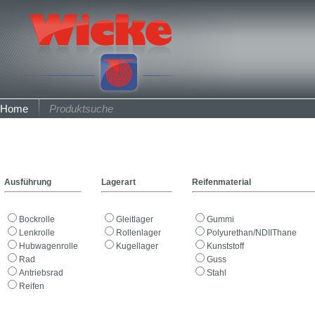
Home
Produktsuche
Ausführung
Lagerart
Reifenmaterial
Bockrolle
Gleitlager
Gummi
Lenkrolle
Rollenlager
Polyurethan/NDIIThane
Hubwagenrolle
Kugellager
Kunststoff
Rad
Guss
Antriebsrad
Stahl
Reifen