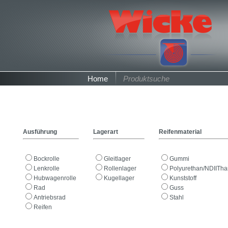
Home
Produktsuche
Ausführung
Lagerart
Reifenmaterial
Bockrolle
Gleitlager
Gummi
Lenkrolle
Rollenlager
Polyurethan/NDIITh
Hubwagenrolle
Kugellager
Kunststoff
Rad
Guss
Antriebsrad
Stahl
Reifen