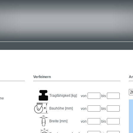
Verfeinern
Ar
Tragfähigkeit [kg]
von
bis
ane
Bauhöhe [mm]
von
bis
Breite [mm]
von
bis