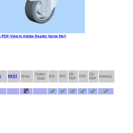
-PDF-View in Adobe Reader (large file!)
Daten-
3D-
2D-
r
RFST
Shop
IGS
JPG
STP
Katalog
blatt
PDF
PDF