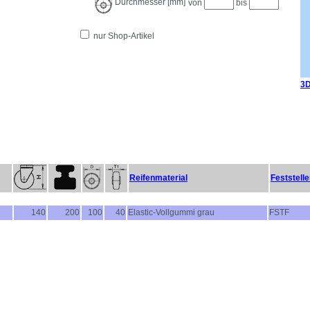
Durchmesser [mm]
von
bis
nur Shop-Artikel
3D
Reifenmaterial
Feststelle
140
200
100
40
Elastic-Vollgummi grau
FSTF