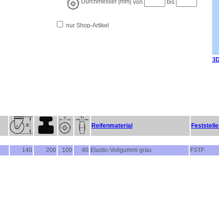
Durchmesser [mm]
von
bis
nur Shop-Artikel
3D
Reifenmaterial
Feststelle
140
200
100
40
Elastic-Vollgummi grau
FSTF