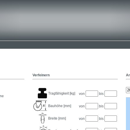
Verfeinern
Ar
Tragfähigkeit [kg]
von
bis
ane
Bauhöhe [mm]
von
bis
Breite [mm]
von
bis