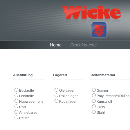
Home
Produktsuche
Ausführung
Lagerart
Reifenmaterial
Bockrolle
Gleitlager
Gummi
Lenkrolle
Rollenlager
Polyurethan/NDIITh
Hubwagenrolle
Kugellager
Kunststoff
Rad
Guss
Antriebsrad
Stahl
Reifen