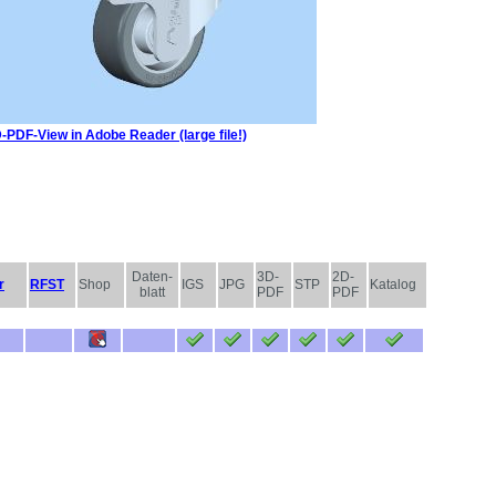
-PDF-View in Adobe Reader (large file!)
Daten-
3D-
2D-
r
RFST
Shop
IGS
JPG
STP
Katalog
blatt
PDF
PDF