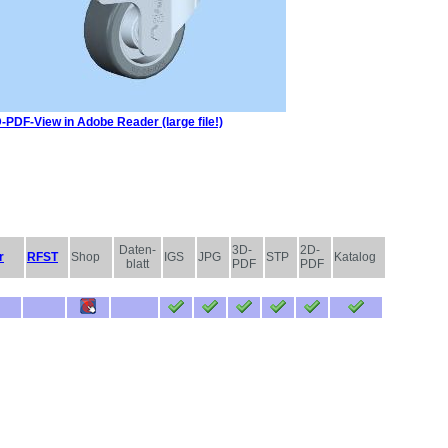
-PDF-View in Adobe Reader (large file!)
Daten-
3D-
2D-
r
RFST
Shop
IGS
JPG
STP
Katalog
blatt
PDF
PDF