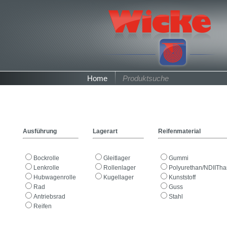
Home
Produktsuche
Ausführung
Lagerart
Reifenmaterial
Bockrolle
Gleitlager
Gummi
Lenkrolle
Rollenlager
Polyurethan/NDIITh
Hubwagenrolle
Kugellager
Kunststoff
Rad
Guss
Antriebsrad
Stahl
Reifen