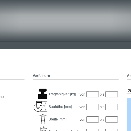
Verfeinern
Ar
Tragfähigkeit [kg]
von
bis
ane
Bauhöhe [mm]
von
bis
Breite [mm]
von
bis