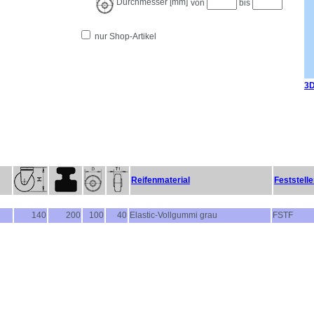
Durchmesser [mm]
von
bis
nur Shop-Artikel
3D
Reifenmaterial
Feststelle
140
200
100
40
Elastic-Vollgummi grau
FSTF