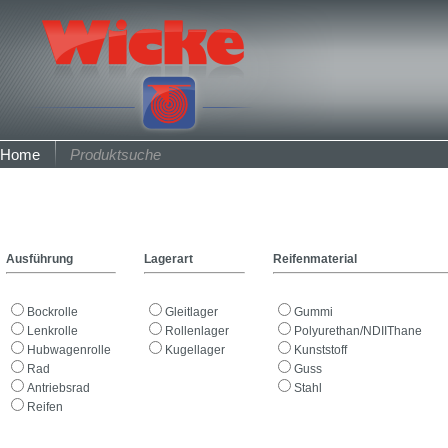
Home
Produktsuche
Ausführung
Lagerart
Reifenmaterial
Bockrolle
Gleitlager
Gummi
Lenkrolle
Rollenlager
Polyurethan/NDIIThane
Hubwagenrolle
Kugellager
Kunststoff
Rad
Guss
Antriebsrad
Stahl
Reifen