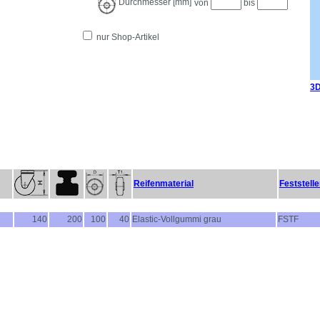
Durchmesser [mm]
von
bis
nur Shop-Artikel
3D
Reifenmaterial
Feststelle
140
200
100
40
Elastic-Vollgummi grau
FSTF