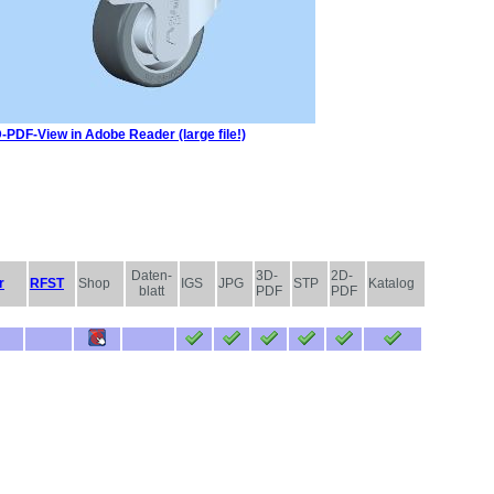
-PDF-View in Adobe Reader (large file!)
Daten-
3D-
2D-
r
RFST
Shop
IGS
JPG
STP
Katalog
blatt
PDF
PDF