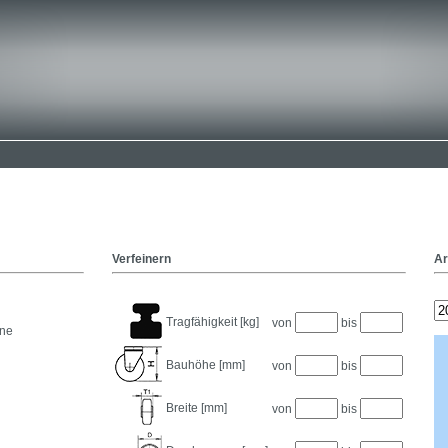
Verfeinern
Ar
Tragfähigkeit [kg]
von
bis
ane
Bauhöhe [mm]
von
bis
Breite [mm]
von
bis