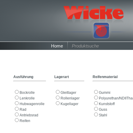
Home
Produktsuche
Ausführung
Lagerart
Reifenmaterial
Bockrolle
Gleitlager
Gummi
Lenkrolle
Rollenlager
Polyurethan/NDIITh
Hubwagenrolle
Kugellager
Kunststoff
Rad
Guss
Antriebsrad
Stahl
Reifen