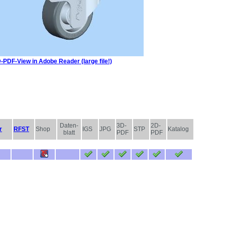
-PDF-View in Adobe Reader (large file!)
Daten-
3D-
2D-
r
RFST
Shop
IGS
JPG
STP
Katalog
blatt
PDF
PDF