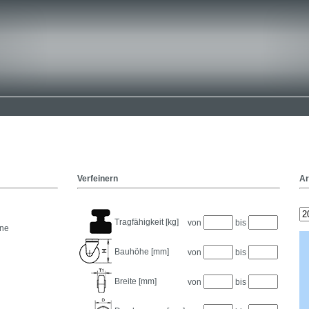
Verfeinern
Ar
Tragfähigkeit [kg]
von
bis
ane
Bauhöhe [mm]
von
bis
Breite [mm]
von
bis