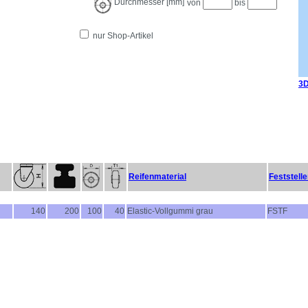
Durchmesser [mm]
von
bis
nur Shop-Artikel
3D
Reifenmaterial
Feststelle
140
200
100
40
Elastic-Vollgummi grau
FSTF