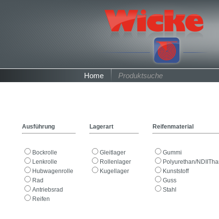
Home
Produktsuche
Ausführung
Lagerart
Reifenmaterial
Bockrolle
Gleitlager
Gummi
Lenkrolle
Rollenlager
Polyurethan/NDIITh
Hubwagenrolle
Kugellager
Kunststoff
Rad
Guss
Antriebsrad
Stahl
Reifen