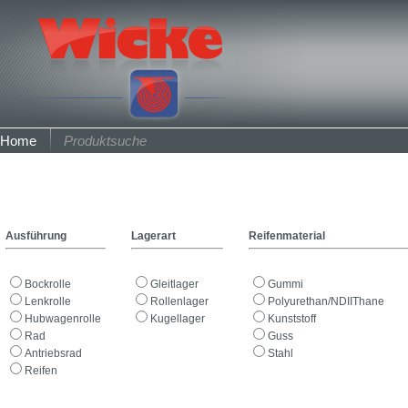
Home
Produktsuche
Ausführung
Lagerart
Reifenmaterial
Bockrolle
Gleitlager
Gummi
Lenkrolle
Rollenlager
Polyurethan/NDIIThane
Hubwagenrolle
Kugellager
Kunststoff
Rad
Guss
Antriebsrad
Stahl
Reifen