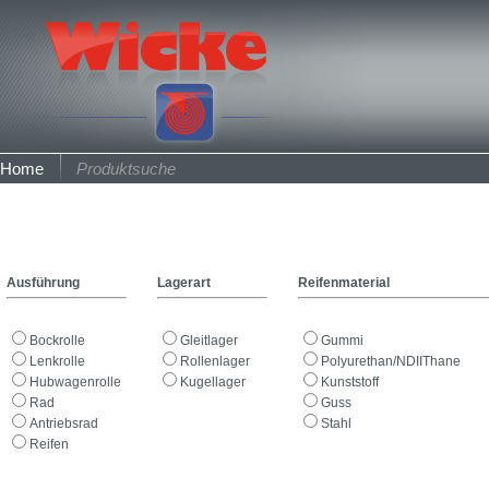
Home
Produktsuche
Ausführung
Lagerart
Reifenmaterial
Bockrolle
Gleitlager
Gummi
Lenkrolle
Rollenlager
Polyurethan/NDIIThane
Hubwagenrolle
Kugellager
Kunststoff
Rad
Guss
Antriebsrad
Stahl
Reifen