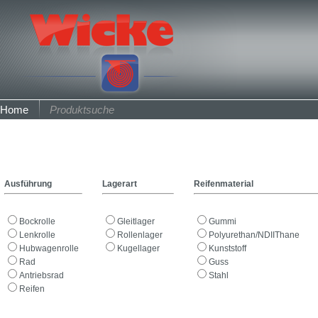
Home
Produktsuche
Ausführung
Lagerart
Reifenmaterial
Bockrolle
Gleitlager
Gummi
Lenkrolle
Rollenlager
Polyurethan/NDIIThane
Hubwagenrolle
Kugellager
Kunststoff
Rad
Guss
Antriebsrad
Stahl
Reifen