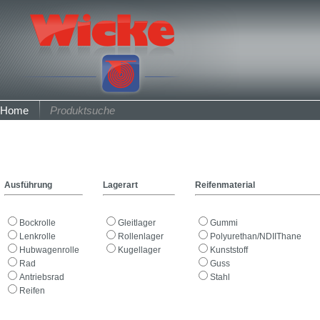
Home
Produktsuche
Ausführung
Lagerart
Reifenmaterial
Bockrolle
Gleitlager
Gummi
Lenkrolle
Rollenlager
Polyurethan/NDIIThane
Hubwagenrolle
Kugellager
Kunststoff
Rad
Guss
Antriebsrad
Stahl
Reifen