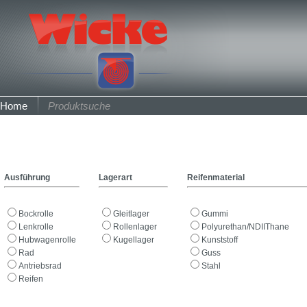
Home
Produktsuche
Ausführung
Lagerart
Reifenmaterial
Bockrolle
Gleitlager
Gummi
Lenkrolle
Rollenlager
Polyurethan/NDIIThane
Hubwagenrolle
Kugellager
Kunststoff
Rad
Guss
Antriebsrad
Stahl
Reifen