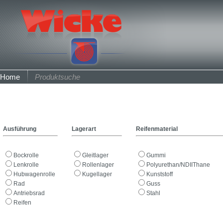
Home
Produktsuche
Ausführung
Lagerart
Reifenmaterial
Bockrolle
Gleitlager
Gummi
Lenkrolle
Rollenlager
Polyurethan/NDIIThane
Hubwagenrolle
Kugellager
Kunststoff
Rad
Guss
Antriebsrad
Stahl
Reifen