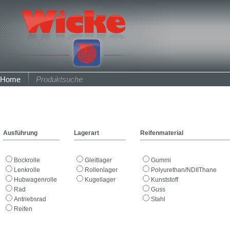
Home
Produktsuche
Ausführung
Lagerart
Reifenmaterial
Bockrolle
Gleitlager
Gummi
Lenkrolle
Rollenlager
Polyurethan/NDIIThane
Hubwagenrolle
Kugellager
Kunststoff
Rad
Guss
Antriebsrad
Stahl
Reifen