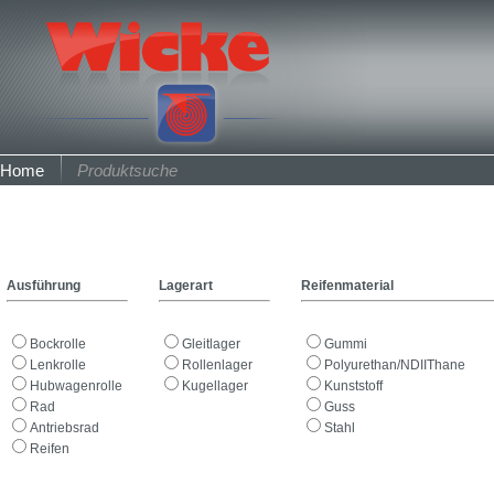
Home
Produktsuche
Ausführung
Lagerart
Reifenmaterial
Bockrolle
Gleitlager
Gummi
Lenkrolle
Rollenlager
Polyurethan/NDIIThane
Hubwagenrolle
Kugellager
Kunststoff
Rad
Guss
Antriebsrad
Stahl
Reifen