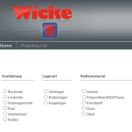
Home
Produktsuche
Ausführung
Lagerart
Reifenmaterial
Bockrolle
Gleitlager
Gummi
Lenkrolle
Rollenlager
Polyurethan/NDIIThane
Hubwagenrolle
Kugellager
Kunststoff
Rad
Guss
Antriebsrad
Stahl
Reifen