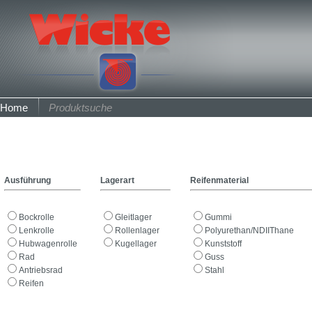
Home
Produktsuche
Ausführung
Lagerart
Reifenmaterial
Bockrolle
Gleitlager
Gummi
Lenkrolle
Rollenlager
Polyurethan/NDIIThane
Hubwagenrolle
Kugellager
Kunststoff
Rad
Guss
Antriebsrad
Stahl
Reifen