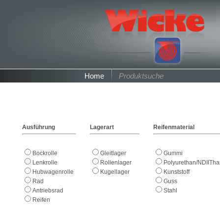
Home
Produktsuche
Ausführung
Lagerart
Reifenmaterial
Bockrolle
Gleitlager
Gummi
Lenkrolle
Rollenlager
Polyurethan/NDIITh
Hubwagenrolle
Kugellager
Kunststoff
Rad
Guss
Antriebsrad
Stahl
Reifen