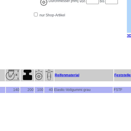
Durchmesser [mm]
von
bis
nur Shop-Artikel
3D
Reifenmaterial
Feststelle
140
200
100
40
Elastic-Vollgummi grau
FSTF