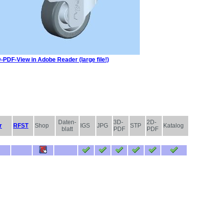
-PDF-View in Adobe Reader (large file!)
Daten-
3D-
2D-
r
RFST
Shop
IGS
JPG
STP
Katalog
blatt
PDF
PDF