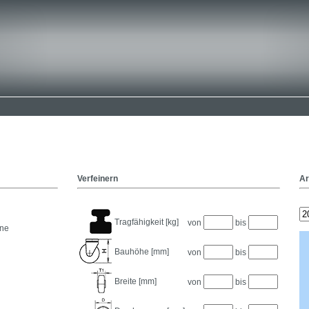
Verfeinern
Ar
Tragfähigkeit [kg]
von
bis
ane
Bauhöhe [mm]
von
bis
Breite [mm]
von
bis