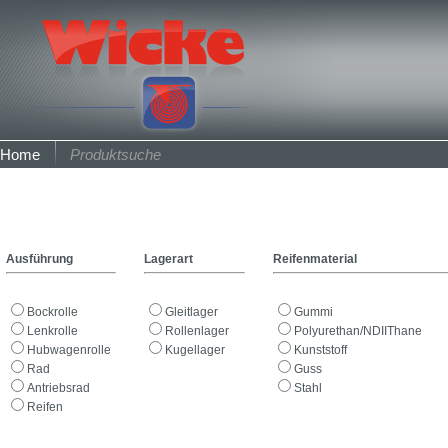
Home
Produktsuche
Ausführung
Lagerart
Reifenmaterial
Bockrolle
Gleitlager
Gummi
Lenkrolle
Rollenlager
Polyurethan/NDIIThane
Hubwagenrolle
Kugellager
Kunststoff
Rad
Guss
Antriebsrad
Stahl
Reifen